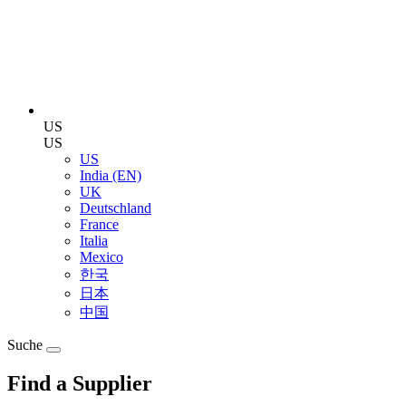
US
US
US
India (EN)
UK
Deutschland
France
Italia
Mexico
한국
日本
中国
Suche
Find a Supplier