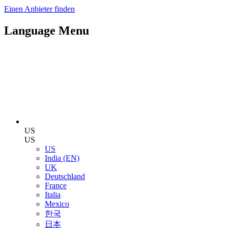
Einen Anbieter finden
Language Menu
US
US
US
India (EN)
UK
Deutschland
France
Italia
Mexico
한국
日本