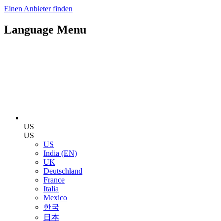
Einen Anbieter finden
Language Menu
US
US
US
India (EN)
UK
Deutschland
France
Italia
Mexico
한국
日本