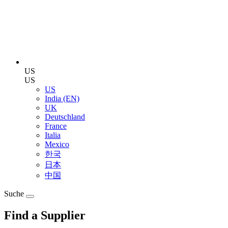
US
US
US
India (EN)
UK
Deutschland
France
Italia
Mexico
한국
日本
中国
Suche
Find a Supplier