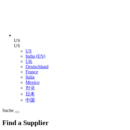
US
US
US
India (EN)
UK
Deutschland
France
Italia
Mexico
한국
日本
中国
Suche
Find a Supplier