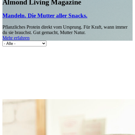
Almond Living Magazine
Mandeln. Die Mutter aller Snacks.
Pflanzliches Protein direkt vom Ursprung. Für Kraft, wann immer
du sie brauchst. Gut gemacht, Mutter Natur.
Mehr erfahren