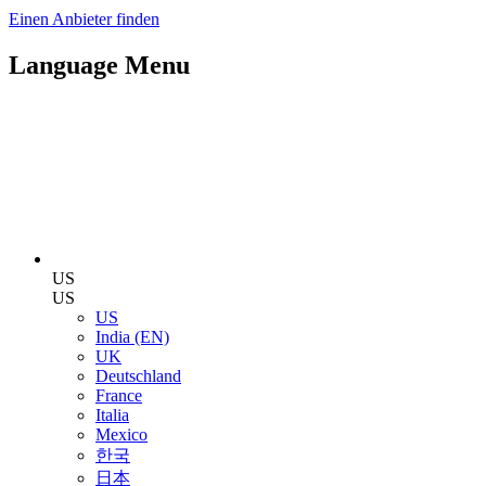
Einen Anbieter finden
Language Menu
US
US
US
India (EN)
UK
Deutschland
France
Italia
Mexico
한국
日本