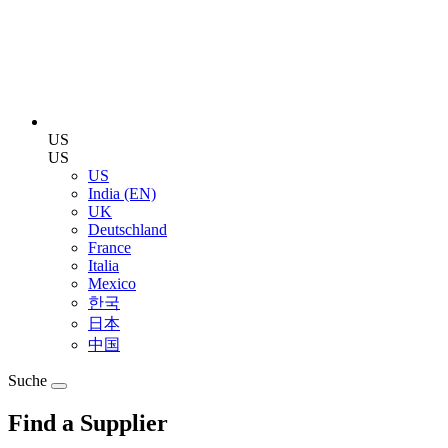
US
US
US
India (EN)
UK
Deutschland
France
Italia
Mexico
한국
日本
中国
Suche
Find a Supplier