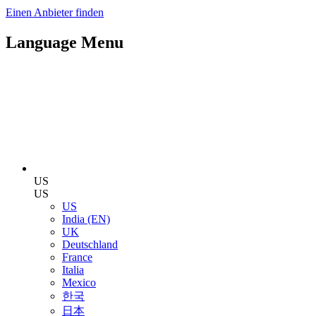
Einen Anbieter finden
Language Menu
US
US
US
India (EN)
UK
Deutschland
France
Italia
Mexico
한국
日本