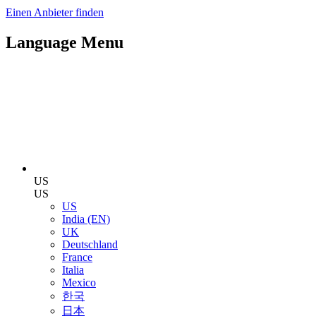
Einen Anbieter finden
Language Menu
US
US
US
India (EN)
UK
Deutschland
France
Italia
Mexico
한국
日本