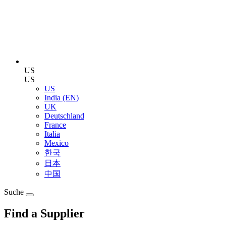
US
US
US
India (EN)
UK
Deutschland
France
Italia
Mexico
한국
日本
中国
Suche
Find a Supplier