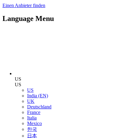
Einen Anbieter finden
Language Menu
US
US
US
India (EN)
UK
Deutschland
France
Italia
Mexico
한국
日本