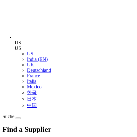
US
US
US
India (EN)
UK
Deutschland
France
Italia
Mexico
한국
日本
中国
Suche
Find a Supplier