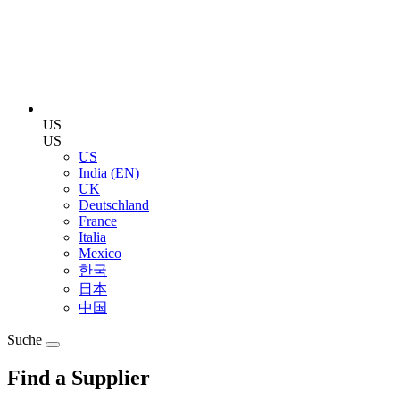
US
US
US
India (EN)
UK
Deutschland
France
Italia
Mexico
한국
日本
中国
Suche
Find a Supplier