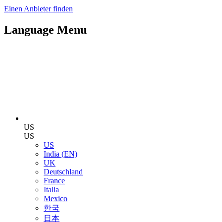
Einen Anbieter finden
Language Menu
US
US
US
India (EN)
UK
Deutschland
France
Italia
Mexico
한국
日本