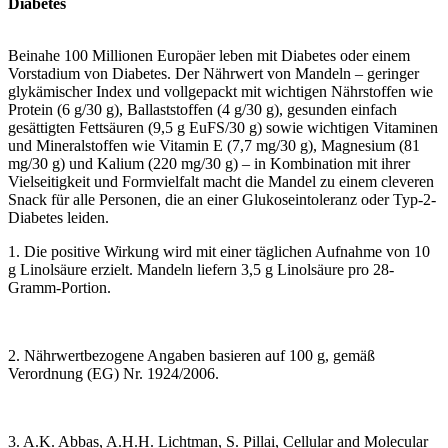
Diabetes
Beinahe 100 Millionen Europäer leben mit Diabetes oder einem
Vorstadium von Diabetes.
Der Nährwert von Mandeln – geringer
glykämischer Index und vollgepackt mit wichtigen Nährstoffen wie
Protein (6 g/30 g), Ballaststoffen (4 g/30 g), gesunden einfach
gesättigten Fettsäuren (9,5 g EuFS/30 g) sowie wichtigen Vitaminen
und Mineralstoffen wie Vitamin E (7,7 mg/30 g), Magnesium (81
mg/30 g) und Kalium (220 mg/30 g) – in Kombination mit ihrer
Vielseitigkeit und Formvielfalt macht die Mandel zu einem cleveren
Snack für alle Personen, die an einer Glukoseintoleranz oder Typ-2-
Diabetes leiden.
1. Die positive Wirkung wird mit einer täglichen Aufnahme von 10
g Linolsäure erzielt. Mandeln liefern 3,5 g Linolsäure pro 28-
Gramm-Portion.
2. Nährwertbezogene Angaben basieren auf 100 g, gemäß
Verordnung (EG) Nr. 1924/2006.
3. A.K. Abbas, A.H.H. Lichtman, S. Pillai, Cellular and Molecular