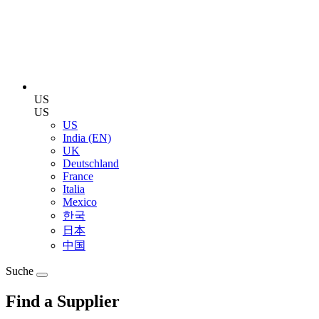
US
US
US
India (EN)
UK
Deutschland
France
Italia
Mexico
한국
日本
中国
Suche
Find a Supplier