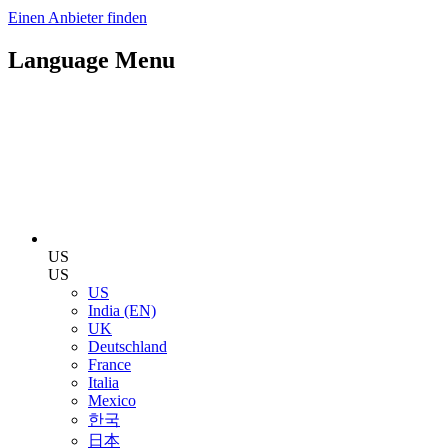
Einen Anbieter finden
Language Menu
US
US
US
India (EN)
UK
Deutschland
France
Italia
Mexico
한국
日本