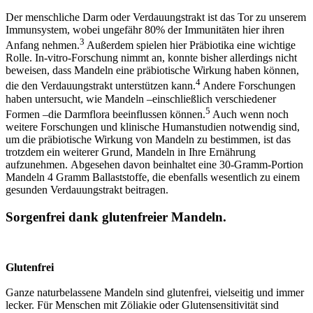
Der menschliche Darm oder Verdauungstrakt ist das Tor zu unserem
Immunsystem, wobei ungefähr 80% der Immunitäten hier ihren
3
Anfang nehmen.
Außerdem spielen hier Präbiotika eine wichtige
Rolle. In-vitro-Forschung nimmt an, konnte bisher allerdings nicht
beweisen, dass Mandeln eine präbiotische Wirkung haben können,
4
die den Verdauungstrakt unterstützen kann.
Andere Forschungen
haben untersucht, wie Mandeln –einschließlich verschiedener
5
Formen –die Darmflora beeinflussen können.
Auch wenn noch
weitere Forschungen und klinische Humanstudien notwendig sind,
um die präbiotische Wirkung von Mandeln zu bestimmen, ist das
trotzdem ein weiterer Grund, Mandeln in Ihre Ernährung
aufzunehmen.
Abgesehen davon beinhaltet eine 30-Gramm-Portion
Mandeln 4 Gramm Ballaststoffe, die ebenfalls wesentlich zu einem
gesunden Verdauungstrakt beitragen.
Sorgenfrei dank glutenfreier Mandeln.
Glutenfrei
Ganze naturbelassene Mandeln sind glutenfrei, vielseitig und immer
lecker. Für Menschen mit Zöliakie oder Glutensensitivität sind