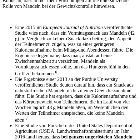
Bonus an, dass immer mehr Forschungen auf die unterstützende
Rolle von Mandeln bei der Gewichtskontrolle hinweisen.
Eine 2015 im
European Journal of Nutrition
veröffentlichte
Studie wies nach, dass ein Vormittagssnack aus Mandeln (42
g) im Vergleich zu keinem Snack dazu beitrug, den Appetit
der Teilnehmer zu zügeln, was zu einer geringeren
Kalorienaufnahme beim Mittag-und Abendessen führte. Die
Ergebnisse legen nahe, dass man, anstatt auf eine
Zwischenmahlzeit zu verzichten, Mandeln als
Vormittagssnack essen sollte, um das Hungergefühl in den
6
Griff zu bekommen.
Die Ergebnisse einer 2013 an der Purdue University
veröffentlichen Studie deuten darauf hin, dass ein Snack aus
nährstoffreichen Mandeln nicht zu einer Gewichtszunahme
führt. Die Studie hat ergeben, dass die Kalorienaufnahme und
das Körpergewicht von Teilnehmern, die im Lauf von vier
Wochen täglich 43 g Mandeln aßen, im Wesentlichen den
Werten der Teilnehmer entsprachen, die keine Mandeln
7
aßen.
Eine Studie von Forschern des United States Department of
Agriculture (USDA, Landwirtschaftsministerium) im Jahr
2016 fand heraus, dass
bei ganzen ungerösteten Mandeln