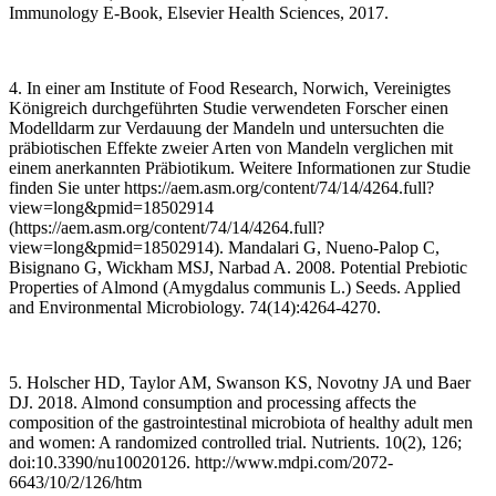
Immunology E-Book, Elsevier Health Sciences, 2017.
4. In einer am Institute of Food Research, Norwich, Vereinigtes
Königreich durchgeführten Studie verwendeten Forscher einen
Modelldarm zur Verdauung der Mandeln und untersuchten die
präbiotischen Effekte zweier Arten von Mandeln verglichen mit
einem anerkannten Präbiotikum. Weitere Informationen zur Studie
finden Sie unter https://aem.asm.org/content/74/14/4264.full?
view=long&pmid=18502914
(https://aem.asm.org/content/74/14/4264.full?
view=long&pmid=18502914). Mandalari G, Nueno-Palop C,
Bisignano G, Wickham MSJ, Narbad A. 2008. Potential Prebiotic
Properties of Almond (Amygdalus communis L.) Seeds. Applied
and Environmental Microbiology. 74(14):4264-4270.
5. Holscher HD, Taylor AM, Swanson KS, Novotny JA und Baer
DJ. 2018. Almond consumption and processing affects the
composition of the gastrointestinal microbiota of healthy adult men
and women: A randomized controlled trial. Nutrients. 10(2), 126;
doi:10.3390/nu10020126. http://www.mdpi.com/2072-
6643/10/2/126/htm